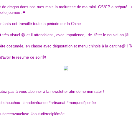
t de dragon dans nos rues mais la maitresse de ma mini GS/CP a préparé 
belle journée .❤
nfants ont travaillé toute la période sur la Chine.
 très visuel 😉 et il attendaient , avec impatience, de fêter le nouvel an.🎏
ête costumée, en classe avec dégustation et menu chinois à la cantine🥡 ! T
d'avoir le résumé ce soir!🎏
itez pas à vous abonner à la newsletter afin de ne rien rater !
echouchou #madeinfrance #artisanat #marquedéposée
turiereenvaucluse #couturièrediplômée