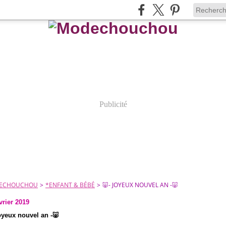
Publicité
ECHOUCHOU
>
*ENFANT & BÉBÉ
>
🐷- JOYEUX NOUVEL AN -🐷
vrier 2019
oyeux nouvel an -🐷