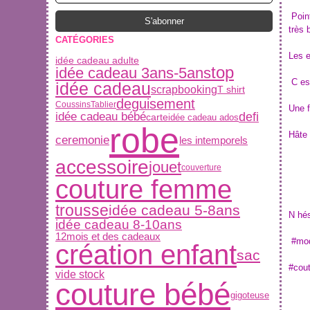
Poin
très 
CATÉGORIES
Les e
idée cadeau adulte
top
idée cadeau 3ans-5ans
C est
idée cadeau
scrapbooking
T shirt
deguisement
Coussins
Tablier
Une f
idée cadeau bébé
defi
carte
idée cadeau ados
robe
Hâte 
ceremonie
les intemporels
accessoire
jouet
couverture
couture femme
trousse
idée cadeau 5-8ans
N hés
idée cadeau 8-10ans
12mois et des cadeaux
#mod
création enfant
sac
#cou
vide stock
couture bébé
gigoteuse