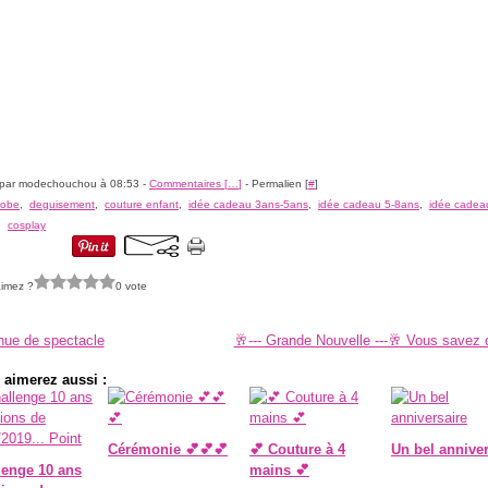
 par modechouchou à 08:53 -
Commentaires [
…
]
- Permalien [
#
]
robe
,
deguisement
,
couture enfant
,
idée cadeau 3ans-5ans
,
idée cadeau 5-8ans
,
idée cadea
,
cosplay
imez ?
0 vote
nue de spectacle
🥂--- Grande Nouvelle ---🥂 Vous savez 
 aimerez aussi :
Cérémonie 💕💕💕
💕 Couture à 4
Un bel anniver
lenge 10 ans
mains 💕