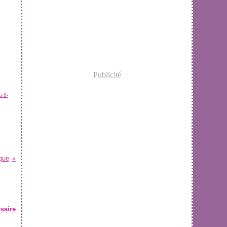
Publicité
u 8-
que
saire