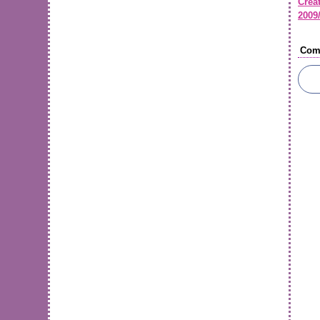
Créa
2009/
Com