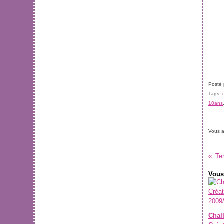
Posté
Tags:
10ans
Vous a
Te
Vous
Chal