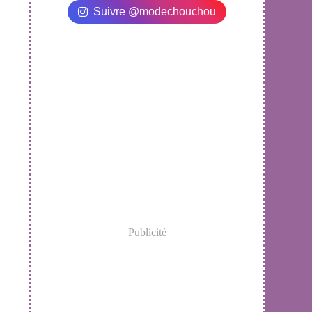
Suivre @modechouchou
Publicité