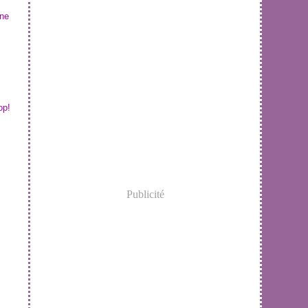
une
op!
Publicité